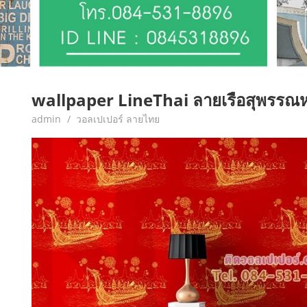
wallpaper LineThai ลายเรือสุพรรณห
May 18, 2017
admin
วอลเปเปอร์ ลายไทย