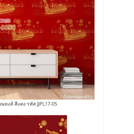
รณหงส์ สีแดง รหัส JJPL17-05