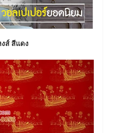
งส์ สีแดง