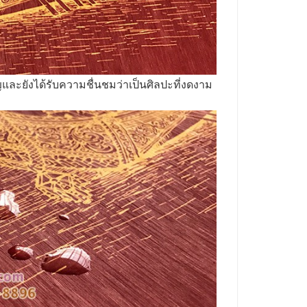
ญและยังได้รับความชื่นชมว่าเป็นศิลปะที่งดงาม