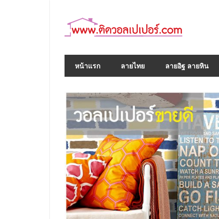
Skip
to
content
หน้าแรก
ลายไทย
ลายอิฐ ลายหิน