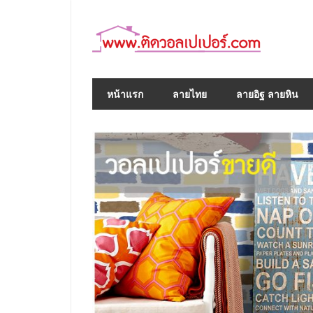
Skip
to
content
หน้าแรก
ลายไทย
ลายอิฐ ลายหิน