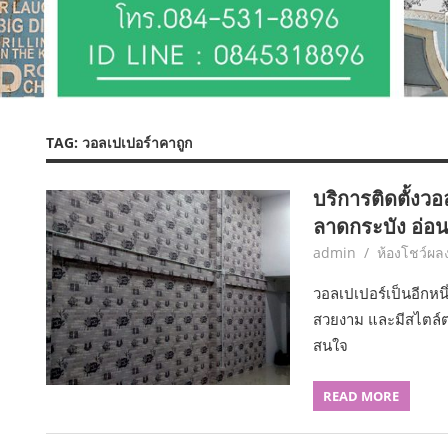
TAG:
วอลเปเปอร์าคาถูก
บริการติดตั้งวอ
ลาดกระบัง อ่อน
February 9, 2017
admin
ห้องโชว์ผ
วอลเปเปอร์เป็นอีกหนึ
สวยงาม และมีสไตล์ต
สนใจ
READ MORE