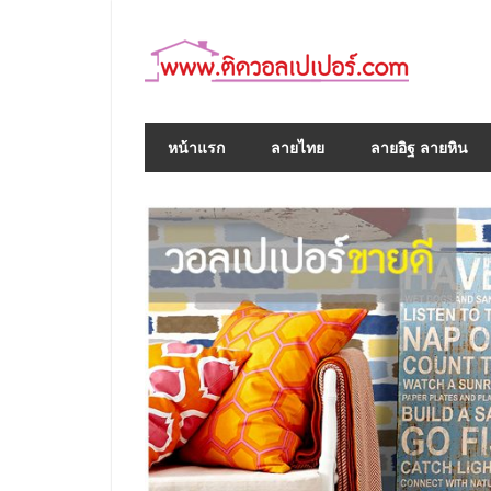
Skip
to
content
หน้าแรก
ลายไทย
ลายอิฐ ลายหิน