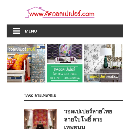
Skip
to
content
MENU
TAG:
ลายเทพพนม
วอลเปเปอร์ลายไทย
ลายใบโพธิ์ ลาย
เทพพนม