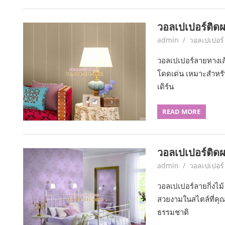
วอลเปเปอร์ติด
June 7, 2017
admin
วอลเปเปอร
วอลเปเปอร์ลายทางเส้
โดดเด่น เหมาะสำหรั
เดิร์น
READ MORE
วอลเปเปอร์ติดผน
June 7, 2017
admin
วอลเปเปอร์
วอลเปเปอร์ลายกิ่งไม้
สวยงามในสไตล์ที่คุณช
ธรรมชาติ