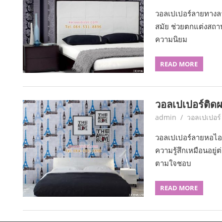
วอลเปเปอร์ลายทางลาย
สมัย ช่วยตกแต่งสถานท
ความนิยม
READ MORE
วอลเปเปอร์ติด
June 6, 2017
admin
วอลเปเปอร์
วอลเปเปอร์ลายหอไอเฟ
ความรู้สึกเหมือนอยู่
ตามใจชอบ
READ MORE