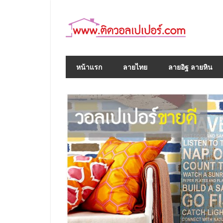
Skip
to
content
หน้าแรก
ลายไทย
ลายอิฐ ลายหิน