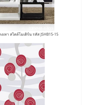
งเทา สไตล์โมเดิร์น รหัส JSHB15-15