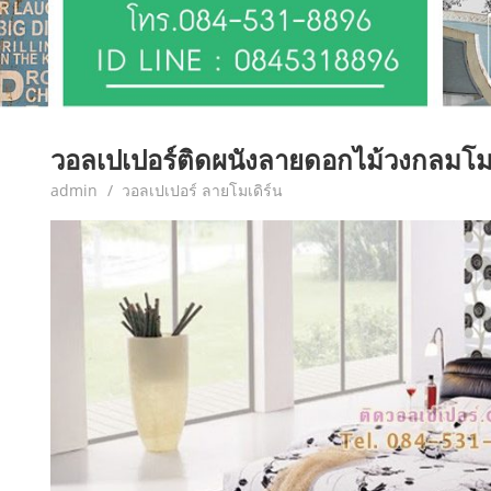
วอลเปเปอร์ติดผนังลายดอกไม้วงกลมโมเ
June 7, 2017
admin
วอลเปเปอร์ ลายโมเดิร์น