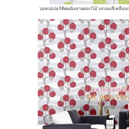
วอลเปเปอร์ติดผนังลายดอกไม้วงกลมสีเหลืองเท