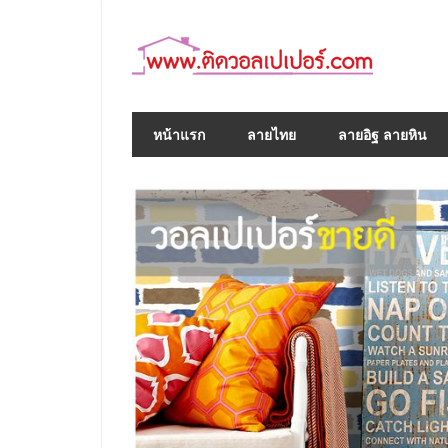
Skip
to
content
หน้าแรก
ลายไทย
ลายอิฐ ลายหิน