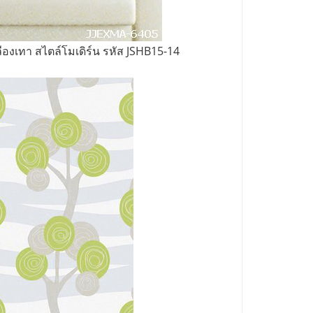
ืองเทา สไตล์โมเดิร์น รหัส JSHB15-14