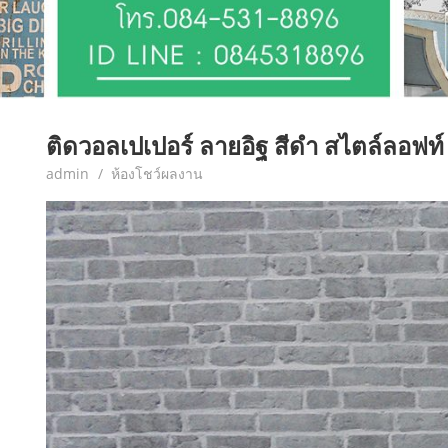
ติดวอลเปเปอร์ ลายอิฐ สีดำ สไตล์ลอฟท์
February 28, 2017
admin
ห้องโชว์ผลงาน