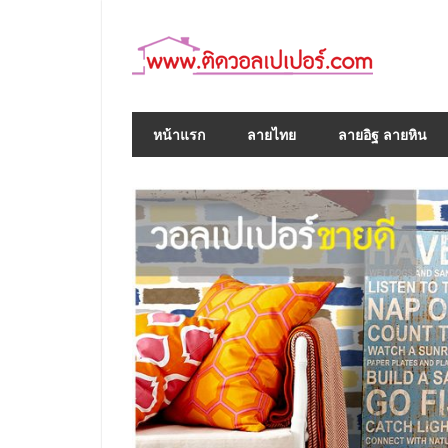
Skip
to
content
หน้าแรก
ลายไทย
ลายอิฐ ลายหิน